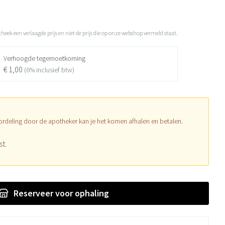
theek een verlaagde prijs en niet de prijs die op onze webshop vermeld staat.
Verhoogde tegemoetkoming
€ 1,00
(6% inclusief btw)
ordeling door de apotheker kan je het komen afhalen en betalen.
st.
Reserveer
voor ophaling