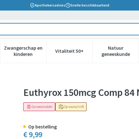
Apothekersadvies
Snelle beschikbaarheid
Zwangerschap en
Natuur
Vitaliteit 50+
 verzorging en hygiëne categorie
nu voor Dieet, voeding en vitamines categorie
Toon submenu voor Zwangerschap en kinderen cate
Toon submenu voor Vitaliteit 5
Toon subm
kinderen
geneeskunde
Euthyrox 150mcg Comp 84 
Geneesmiddel
Op voorschrift
Op bestelling
€ 9,99