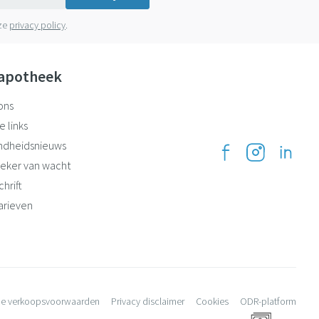
nze
privacy policy
.
apotheek
ons
e links
ndheidsnieuws
eker van wacht
hrift
arieven
e verkoopsvoorwaarden
Privacy disclaimer
Cookies
ODR-platform