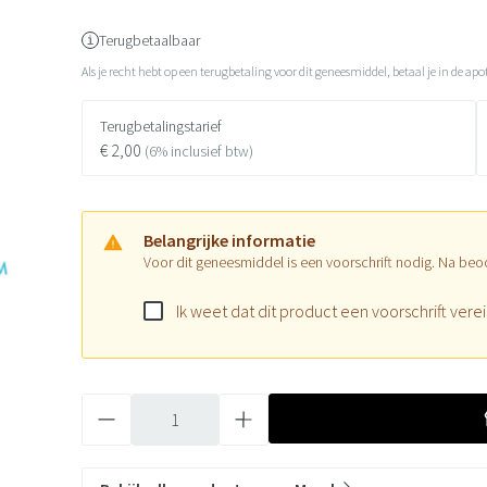
Terugbetaalbaar
Als je recht hebt op een terugbetaling voor dit geneesmiddel, betaal je in de apo
Terugbetalingstarief
€ 2,00
(6% inclusief btw)
Belangrijke informatie
Voor dit geneesmiddel is een voorschrift nodig. Na beo
Ik weet dat dit product een voorschrift verei
Aantal