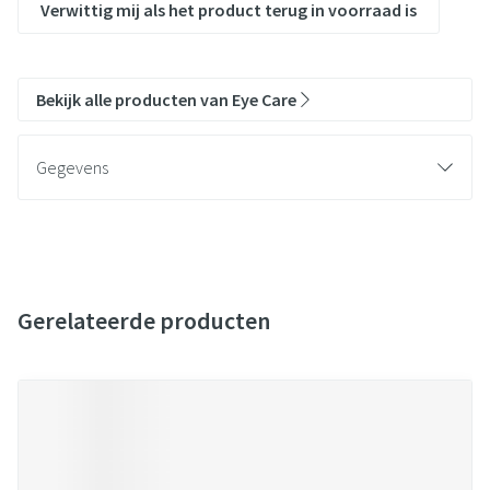
Verwittig mij als het product terug in voorraad is
Bekijk alle producten van Eye Care
Gegevens
Gerelateerde producten
Navigeren door de elementen van de carrousel is mogelijk met de t
Druk om carrousel over te slaan
Druk op om naar carrouselnavigatie te gaan