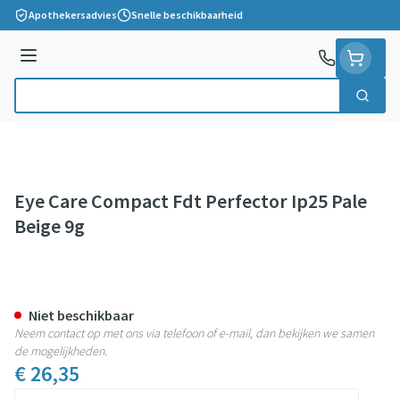
Ga naar de inhoud
Apothekersadvies
Snelle beschikbaarheid
Menu
Zoek
Product, merk, categorie...
Eye Care Compact Fdt Perfector Ip25 Pale
Beige 9g
Eye Care Compact Fdt Perfector
Niet beschikbaar
Neem contact op met ons via telefoon of e-mail, dan bekijken we samen
de mogelijkheden.
€ 26,35