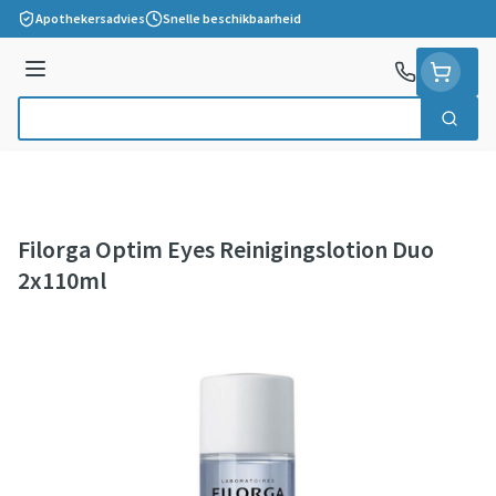
Ga naar de inhoud
Apothekersadvies
Snelle beschikbaarheid
Menu
Zoek
Product, merk, categorie...
Filorga Optim Eyes Reinigingslotion Duo
2x110ml