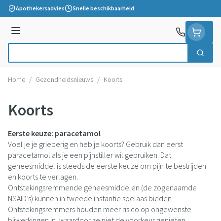
Ga naar de inhoud
Apothekersadvies
Snelle beschikbaarheid
Menu
Zoek
Product, merk, categorie...
Home
/
Gezondheidsnieuws
/
Koorts
Koorts
Eerste keuze: paracetamol
Voel je je grieperig en heb je koorts? Gebruik dan eerst
paracetamol als je een pijnstiller wil gebruiken. Dat
geneesmiddel is steeds de eerste keuze om pijn te bestrijden
en koorts te verlagen.
Ontstekingsremmende geneesmiddelen (de zogenaamde
NSAID’s) kunnen in tweede instantie soelaas bieden.
Ontstekingsremmers houden meer risico op ongewenste
bijwerkingen in, waardoor ze niet de voorkeur genieten.