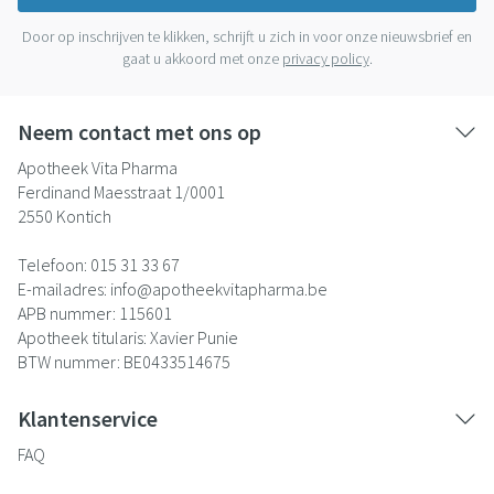
Door op inschrijven te klikken, schrijft u zich in voor onze nieuwsbrief en
gaat u akkoord met onze
privacy policy
.
Neem contact met ons op
Apotheek Vita Pharma
Ferdinand Maesstraat 1/0001
2550
Kontich
Telefoon:
015 31 33 67
E-mailadres:
info@
apotheekvitapharma.be
APB nummer:
115601
Apotheek titularis:
Xavier Punie
BTW nummer:
BE0433514675
Klantenservice
FAQ