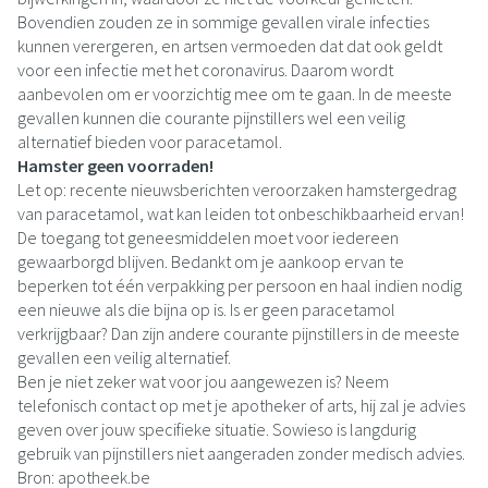
Bovendien zouden ze in sommige gevallen virale infecties
kunnen verergeren, en artsen vermoeden dat dat ook geldt
voor een infectie met het coronavirus. Daarom wordt
aanbevolen om er voorzichtig mee om te gaan. In de meeste
gevallen kunnen die courante pijnstillers wel een veilig
alternatief bieden voor paracetamol.
Hamster geen voorraden!
Let op: recente nieuwsberichten veroorzaken hamstergedrag
van paracetamol, wat kan leiden tot onbeschikbaarheid ervan!
De toegang tot geneesmiddelen moet voor iedereen
gewaarborgd blijven. Bedankt om je aankoop ervan te
beperken tot één verpakking per persoon en haal indien nodig
een nieuwe als die bijna op is. Is er geen paracetamol
verkrijgbaar? Dan zijn andere courante pijnstillers in de meeste
gevallen een veilig alternatief.
Ben je niet zeker wat voor jou aangewezen is? Neem
telefonisch contact op met je apotheker of arts, hij zal je advies
geven over jouw specifieke situatie. Sowieso is langdurig
gebruik van pijnstillers niet aangeraden zonder medisch advies.
Bron: apotheek.be