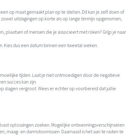
en op maat gemaakt plan op te stellen. Dit kan je zelf doen of
r zowel uitdagingen op korte als op lange termijn opgenomen,
en, plaatsen of mensen die je associeert met roken? Grijp je naar
zen. Kies dus een datum binnen een tweetal weken.
 moeilijke tijden. Laat je niet ontmoedigen door de negatieve
en succes kan zijn.
p slagen vergroot. Wees er echter op voorbereid dat jullie
alvast oplossingen zoeken. Mogelijke ontwenningsverschijnselen
en, maag- en darmstoornissen. Daarnaast is het aan te raden te