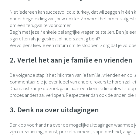
Niet iedereen kan succesvol cold turkey, dat wil zeggen in één
onder begeleiding van jouw dokter. Zo wordt het proces afgest
om een terugval te voorkomen.
Begin met jezelf enkele belangrijke vragen te stellen. Ben je ee
sigaretten als je gestrest of neerslachtig bent?
Vervolgens kies je een datum om te stoppen. Zorg dat je voldoe
2. Vertel het aan je familie en vrienden
De volgende stap is het inlichten van je familie, vrienden en c
commentaar die je eventueel van andere rokers te horen zal krijge
Daarnaast kan je op zoek gaan naar een kennis die ook wil stop
proces anders zal verlopen. Respecteer dan ook de ander, die
3. Denk na over uitdagingen
Denk op voorhand na over de mogelijke uitdagingen waarmee je t
zijn o.a. spanning, onrust, prikkelbaarheid, slapeloosheid, an