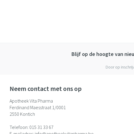
Blijf op de hoogte van ni
Door op inschrij
Neem contact met ons op
Apotheek Vita Pharma
Ferdinand Maesstraat 1/0001
2550
Kontich
Telefoon:
015 31 33 67
E-mailadres:
info@
apotheekvitapharma.be