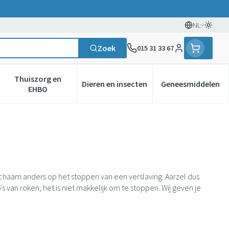
NL
Oversc
Talen
Zoek
015 31 33 67
Klant menu
Thuiszorg en
Dieren en insecten
Geneesmiddelen
gorie
0+ categorie
enu voor Natuur geneeskunde categorie
Toon submenu voor Thuiszorg en EHBO categorie
Toon submenu voor Dieren en in
Toon subm
EHBO
lichaam anders op het stoppen van een verslaving. Aarzel dus
van roken, het is niet makkelijk om te stoppen. Wij geven je