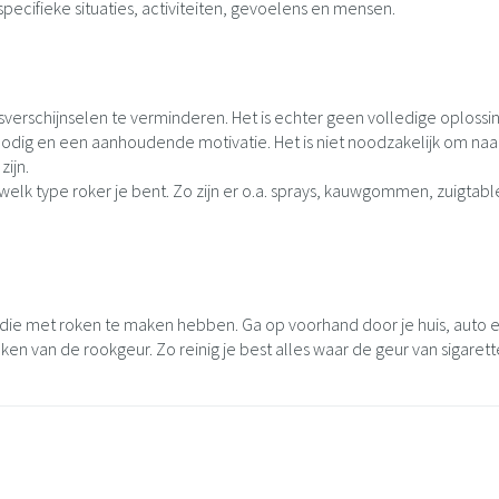
pecifieke situaties, activiteiten, gevoelens en mensen.
rschijnselen te verminderen. Het is echter geen volledige oplossin
nodig en een aanhoudende motivatie. Het is niet noodzakelijk om naar 
zijn.
elk type roker je bent. Zo zijn er o.a. sprays, kauwgommen, zuigtable
en die met roken te maken hebben. Ga op voorhand door je huis, auto
n van de rookgeur. Zo reinig je best alles waar de geur van sigaretten