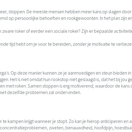
 keer, stoppen. De meeste mensen hebben meer kans op slagen door e
emd op persoonlijke behoeften en rookgewoonten. In het plan zijn e
n zware roker of eerder een sociale roker? Zijn er bepaalde activiteit
nde tijd hebt om je voor te bereiden, zonder je motivatie te verlie
ollega's. Op deze manier kunnen ze je aanmoedigen en steun bieden in
n. Het is niet omdat hun rookstop niet geslaagd is, dat het bij jou ge
pen met roken. Samen stoppen is erg motiverend, waardoor de kans o
 niet dezelfde problemen zal ondervinden.
e kampen krijgt wanneer je stopt. Zo kan je hierop anticiperen en 
gst, concentratieproblemen, zweten, benauwdheid, hoofdpijn, hoestbui