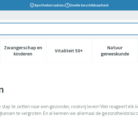
Apothekersadvies
Snelle beschikbaarheid
Zwangerschap en
Natuur
Vitaliteit 50+
 verzorging en hygiëne categorie
nu voor Dieet, voeding en vitamines categorie
Toon submenu voor Zwangerschap en kinderen cate
Toon submenu voor Vitaliteit 5
Toon subm
kinderen
geneeskunde
n
e stap te zetten naar een gezonder, rookvrij leven! Wel reageert elk 
ansen te vergroten. En al kennen we allemaal de gezondheidsrisico's 