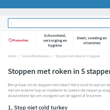
Ga naar de inhoud
Product, merk, categorie...
Schoonheid,
Dieet, voeding en
verzorging en
Promoties
Toon submenu voor Schoonheid,
Toon subme
vitamines
hygiëne
Home
/
Gezondheidsnieuws
/
Stoppen met roken in 5 stappen
Stoppen met roken in 5 stappe
Ben je klaar om te stoppen met roken? Het is nooit te laat om d
niet om externe hulp en middelen te zoeken die helpen je slaagk
alvast enkele tips om voorgoed van de sigaret af te komen.
1. Stop niet cold turkey