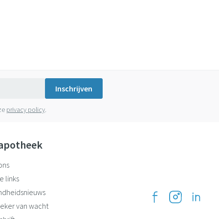
Inschrijven
nze
privacy policy
.
apotheek
ons
e links
ndheidsnieuws
eker van wacht