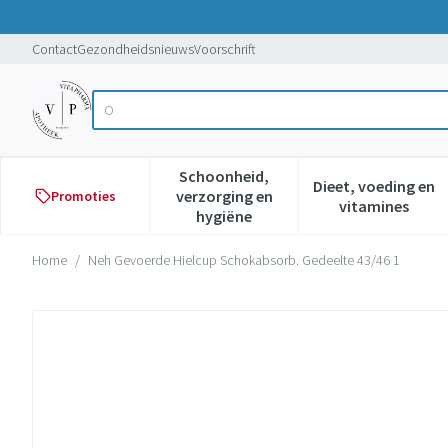
Ga naar de inhoud
Dia 1 van 1
Contact
Gezondheidsnieuws
Voorschrift
Op zoe
Product, merk, categorie...
Schoonheid,
Dieet, voeding en
verzorging en
Promoties
Toon submenu voor Schoonheid,
Toon subme
vitamines
hygiëne
Home
/
Neh Gevoerde Hielcup Schokabsorb. Gedeelte 43/46 1
Neh Gevoerde Hielcup Schokab