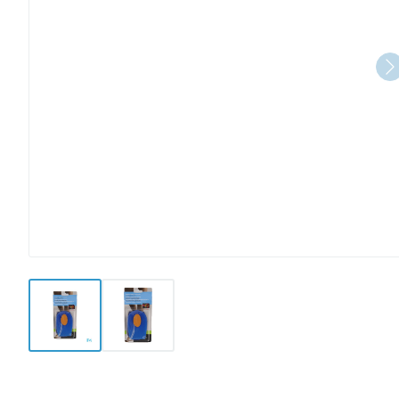
View larger image
View larger image