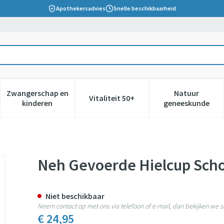
Apothekersadvies
Snelle beschikbaarheid
Zwangerschap en
Natuur
Vitaliteit 50+
 verzorging en hygiëne categorie
nu voor Dieet, voeding en vitamines categorie
Toon submenu voor Zwangerschap en kinderen cate
Toon submenu voor Vitaliteit 5
Toon subm
kinderen
geneeskunde
sorb. Gedeelte 43/46 1
Neh Gevoerde Hielcup Scho
Niet beschikbaar
Neem contact op met ons via telefoon of e-mail, dan bekijken we
€ 24,95