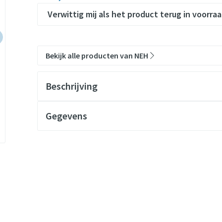
Verwittig mij als het product terug in voorraa
Bekijk alle producten van NEH
Beschrijving
Gegevens
CNK
3657582
Organisaties
Stylepharma
Merken
NEH
Breedte
114 mm