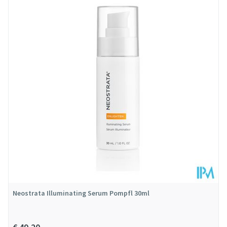
Diepte
100 mm
Hoeveelheid
30
Verpakking
Behoud
Kamertemperatuur (15°C - 25°C)
Neostrata Illuminating Serum Pompfl 30ml