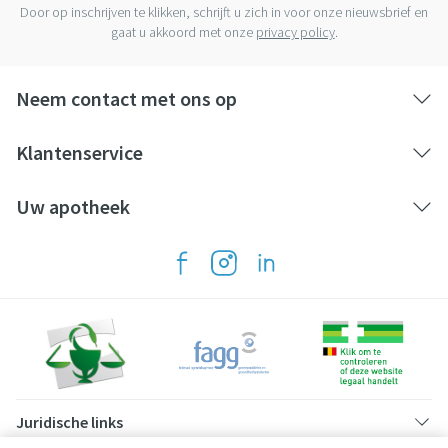
Door op inschrijven te klikken, schrijft u zich in voor onze nieuwsbrief en
gaat u akkoord met onze
privacy policy
.
Vitamine D
µg
1,4
19%
Vitamine E
mg
0,73
15%
Neem contact met ons op
Vitamine K
µg
3,5
29%
Klantenservice
Uw apotheek
Vitamine C
mg
6,8
15%
Thiamine
mg
0,094
19%
Riboflavine
mg
0,15
21%
Niacine
mg
1,7
24%
Juridische links
Pantotheenzuur
mg
0,51
17%