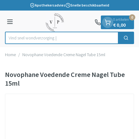
Dia 1 van 1
Ga naar de inhoud
Apothekersadvies
Snelle beschikbaarheid
0
0 artikelen
Menu
€ 0,00
Vind snel wondverz
Zoek
Product, merk, categorie...
Home
/
Novophane Voedende Creme Nagel Tube 15ml
Novophane Voedende Creme Nagel Tube
15ml