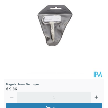
Diepte
26 mm
Hoeveelheid
15
Verpakking
Behoud
Kamertemperatuur (15°C - 25°C)
Nagelschaar Gebogen
€ 9,86
Aantal