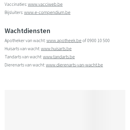
Vaccinaties:
www.vacciweb.be
Bijsluiters:
www.e-compendium.be
Geneesmiddelen:
www.bcfi.be
Wachtdiensten
Apotheker van wacht:
www.apotheek.be
of 0900 10 500
Huisarts van wacht:
www.huisarts.be
Tandarts van wacht:
www.tandarts.be
Dierenarts van wacht:
www.dierenarts-van-wacht.be