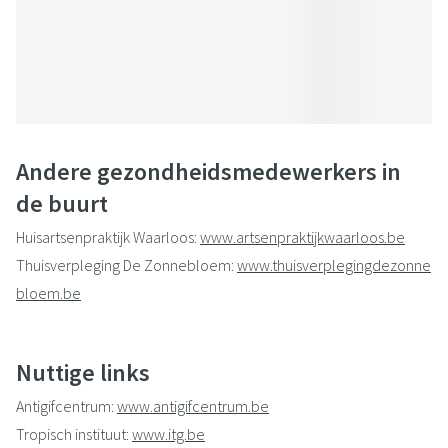
Andere gezondheidsmedewerkers in
de buurt
Huisartsenpraktijk Waarloos:
www.artsenpraktijkwaarloos.be
Thuisverpleging De Zonnebloem:
www.thuisverplegingdezonne
bloem.be
Nuttige links
Antigifcentrum:
www.antigifcentrum.be
Tropisch instituut:
www.itg.be