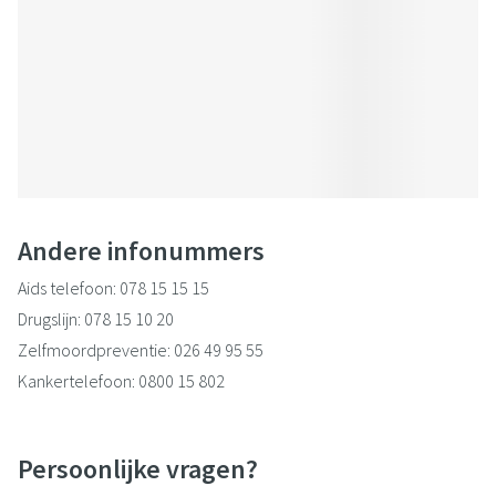
Andere infonummers
Aids telefoon: 078 15 15 15
Drugslijn: 078 15 10 20
Zelfmoordpreventie: 026 49 95 55
Kankertelefoon: 0800 15 802
Kinder- en jongerentelefoon: 102
Antigifcentrum: 070 24 52 45
Persoonlijke vragen?
Belgische BrandwondenStichting: 026 49 65 89