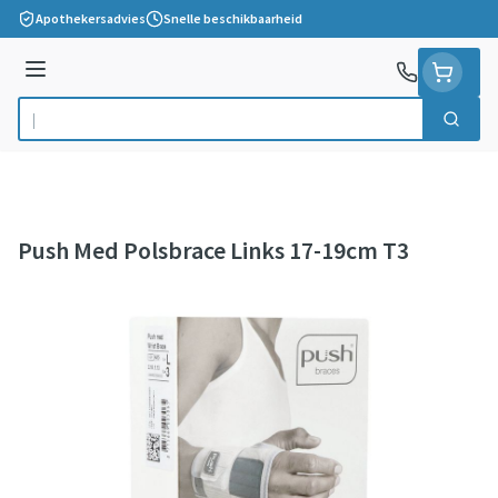
Ga naar de inhoud
Apothekersadvies
Snelle beschikbaarheid
Menu
Zoek
Product, merk, categorie...
Push Med Polsbrace Links 17-19cm T3