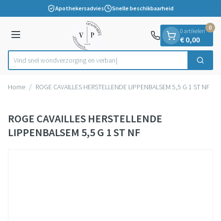
Dia 1 van 1
Ga naar de inhoud
Apothekersadvies
Snelle beschikbaarheid
0
0 artikelen
Menu
€ 0,00
Vind snel wondverzorging e
Zoek
Product, merk, categorie...
Home
/
ROGE CAVAILLES HERSTELLENDE LIPPENBALSEM 5,5 G 1 ST NF
ROGE CAVAILLES HERSTELLENDE
LIPPENBALSEM 5,5 G 1 ST NF