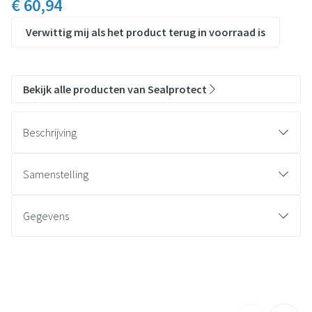
€ 60,94
Verwittig mij als het product terug in voorraad is
Bekijk alle producten van Sealprotect
Beschrijving
De sealprotect douchehoes biedt een veilige
bescherming voor gipsbandages en de huid tijdens het
Samenstelling
douchen.
Productspecificaties
Materiaal: taffeta vinyl
Gegevens
CNK
3630571
Organisaties
Medical Equipement Trade