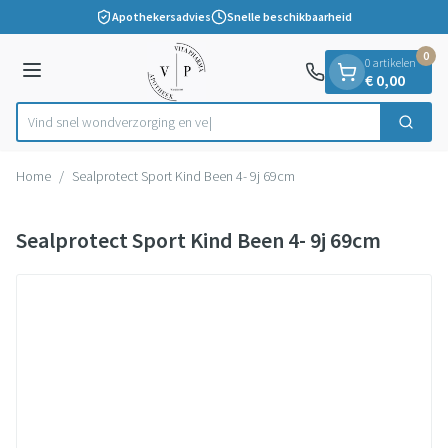
Dia 1 van 1
Ga naar de inhoud
Apothekersadvies
Snelle beschikbaarheid
0
0 artikelen
Menu
€ 0,00
Vind snel wondverzorgi
Zoek
Product, merk, categorie...
Home
/
Sealprotect Sport Kind Been 4- 9j 69cm
Sealprotect Sport Kind Been 4- 9j 69cm