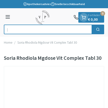
Dia 1 van 1
Ga naar de inhoud
Apothekersadvies
Snelle beschikbaarheid
0
0 artikelen
Menu
€ 0,00
Zoek
Product, merk, categorie...
Home
/
Soria Rhodiola Mgdose Vit Complex Tabl 30
Soria Rhodiola Mgdose Vit Complex Tabl 30