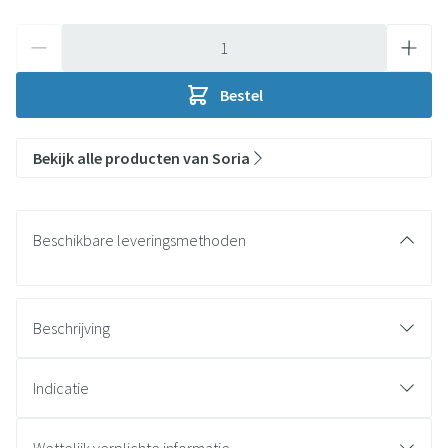
Aantal
Bestel
Bekijk alle producten van Soria
Beschikbare leveringsmethoden
Beschrijving
Ingrediënten:
Indicatie
Standaardisatie per tablet: