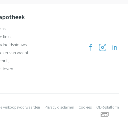
apotheek
ons
e links
ndheidsnieuws
eker van wacht
hrift
arieven
e verkoopsvoorwaarden
Privacy disclaimer
Cookies
ODR-platform