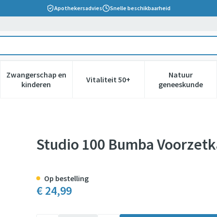
Apothekersadvies
Snelle beschikbaarheid
Zwangerschap en
Natuur
Vitaliteit 50+
 verzorging en hygiëne categorie
nu voor Dieet, voeding en vitamines categorie
Toon submenu voor Zwangerschap en kinderen cate
Toon submenu voor Vitaliteit 5
Toon subm
kinderen
geneeskunde
er
Studio 100 Bumba Voorzet
Op bestelling
€ 24,99