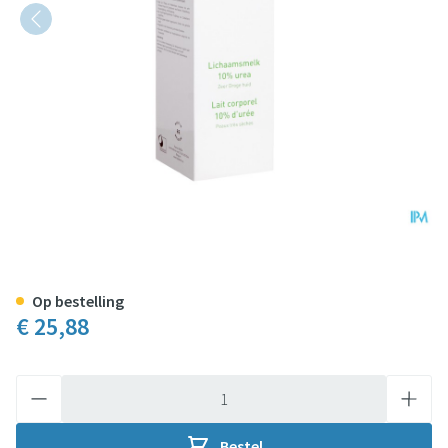
Topiderm Lichaamsmelk 10% U
Op bestelling
€ 25,88
Aantal
Bestel