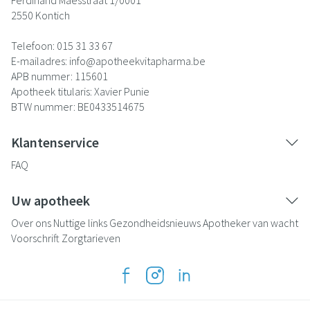
Ferdinand Maesstraat 1/0001
2550
Kontich
Telefoon:
015 31 33 67
E-mailadres:
info@
apotheekvitapharma.be
APB nummer:
115601
Apotheek titularis:
Xavier Punie
BTW nummer:
BE0433514675
Klantenservice
FAQ
Uw apotheek
Over ons
Nuttige links
Gezondheidsnieuws
Apotheker van wacht
Voorschrift
Zorgtarieven