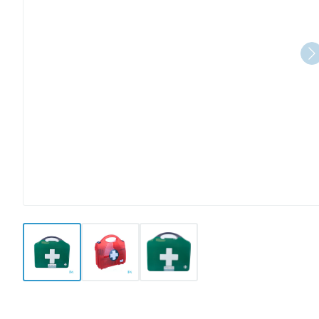
View larger image
View larger image
View larger image