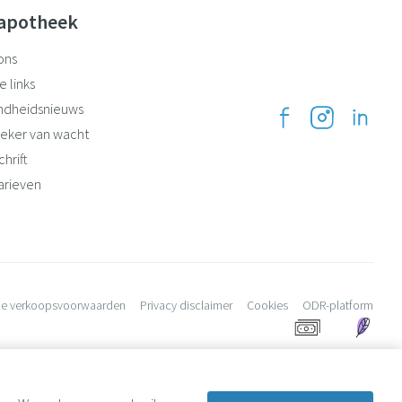
apotheek
ons
e links
ndheidsnieuws
eker van wacht
hrift
arieven
e verkoopsvoorwaarden
Privacy disclaimer
Cookies
ODR-platform