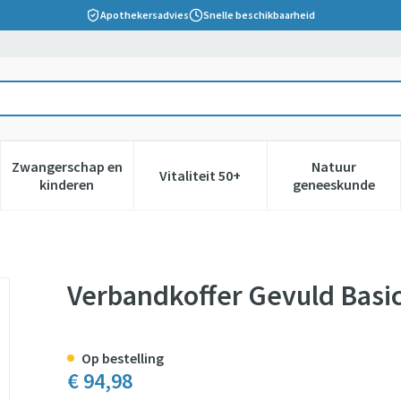
Apothekersadvies
Snelle beschikbaarheid
Zwangerschap en
Natuur
Vitaliteit 50+
 verzorging en hygiëne categorie
nu voor Dieet, voeding en vitamines categorie
Toon submenu voor Zwangerschap en kinderen cate
Toon submenu voor Vitaliteit 5
Toon subm
kinderen
geneeskunde
Verbandkoffer Gevuld Basi
Op bestelling
€ 94,98