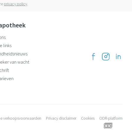
nze
privacy policy
.
apotheek
ons
e links
ndheidsnieuws
eker van wacht
hrift
arieven
e verkoopsvoorwaarden
Privacy disclaimer
Cookies
ODR-platform