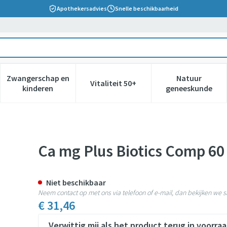
Apothekersadvies
Snelle beschikbaarheid
Zwangerschap en
Natuur
Vitaliteit 50+
 verzorging en hygiëne categorie
nu voor Dieet, voeding en vitamines categorie
Toon submenu voor Zwangerschap en kinderen cate
Toon submenu voor Vitaliteit 5
Toon subm
kinderen
geneeskunde
Ca mg Plus Biotics Comp 60
Niet beschikbaar
Neem contact op met ons via telefoon of e-mail, dan bekijken we
€ 31,46
Verwittig mij als het product terug in voorraa