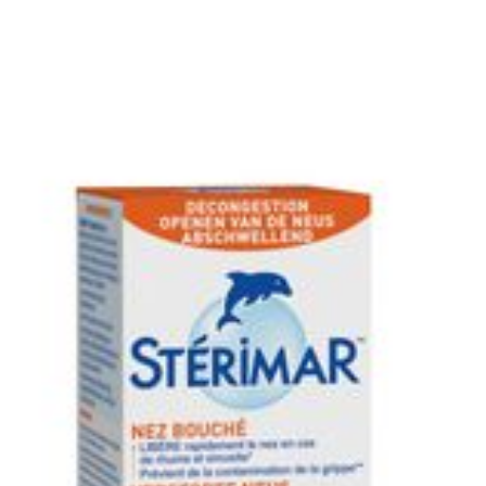
Lengte
32 mm
Diepte
111 mm
Hoeveelheid
15
Verpakking
Dieetbeperkingen
Zonder bewaarmiddelen
Behoud
Kamertemperatuur (15°C - 2