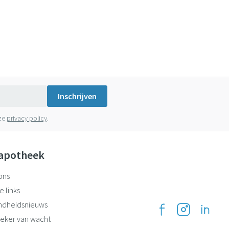
Inschrijven
nze
privacy policy
.
apotheek
ons
e links
ndheidsnieuws
eker van wacht