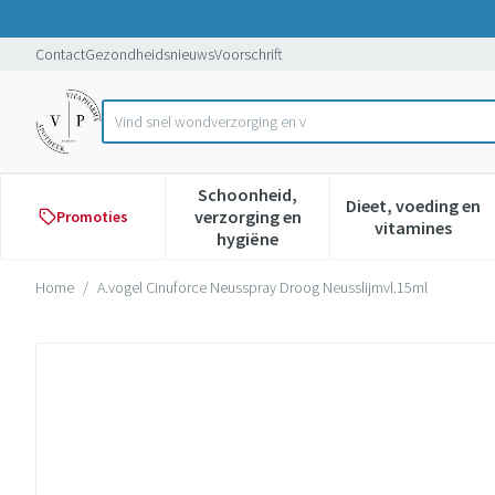
Ga naar de inhoud
Dia 1 van 1
Contact
Gezondheidsnieuws
Voorschrift
Vind snel wondverzorging en verband
Product, merk, categorie...
Schoonheid,
Dieet, voeding en
verzorging en
Promoties
Toon submenu voor Schoonheid,
Toon subme
vitamines
hygiëne
Home
/
A.vogel Cinuforce Neusspray Droog Neusslijmvl.15ml
A.vogel Cinuforce Neusspray D