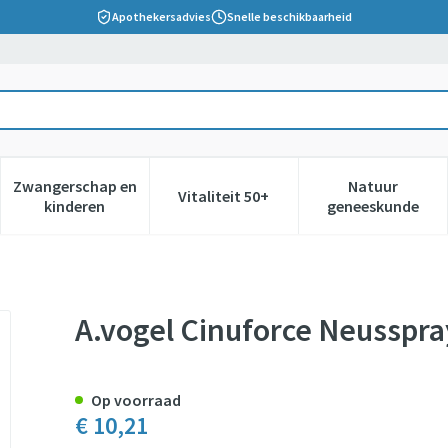
Apothekersadvies
Snelle beschikbaarheid
Zwangerschap en
Natuur
Vitaliteit 50+
 verzorging en hygiëne categorie
nu voor Dieet, voeding en vitamines categorie
Toon submenu voor Zwangerschap en kinderen cate
Toon submenu voor Vitaliteit 5
Toon subm
kinderen
geneeskunde
roog Neusslijmvl.15ml
A.vogel Cinuforce Neusspra
Op voorraad
€ 10,21