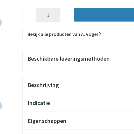
Aantal
Bekijk alle producten van A. Vogel
Beschikbare leveringsmethoden
Beschrijving
arger image
View larger image
Indicatie
Eigenschappen
Een droog of trekkerig gevoel in de neus
Medisch hulpmiddel – geschikt voor langdurig gebruik
Geïrriteerd of kwetsbaar neusslijmvlies