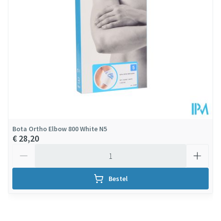
Verpakking
Behoud
Kamertemperatuur (15°C - 25°C)
Bota Ortho Elbow 800 White N5
€ 28,20
Aantal
Bestel