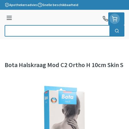
Ga naar de inhoud
Apothekersadvies
Snelle beschikbaarheid
Menu
Zoek
Product, merk, categorie...
Bota Halskraag Mod C2 Ortho H 10cm Skin S