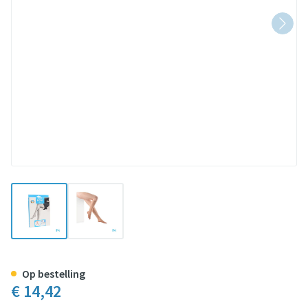
View larger image
View larger image
Botalux 140 Korte Kous Ad-p Ch
Op bestelling
€ 14,42