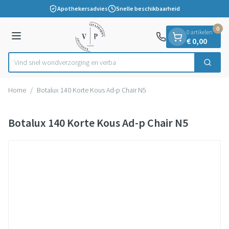
Dia 1 van 1
Ga naar de inhoud
Apothekersadvies
Snelle beschikbaarheid
0
0 artikelen
Menu
€ 0,00
Vind snel wondverzorging
Zoek
Product, merk, categorie...
Home
/
Botalux 140 Korte Kous Ad-p Chair N5
Botalux 140 Korte Kous Ad-p Chair N5