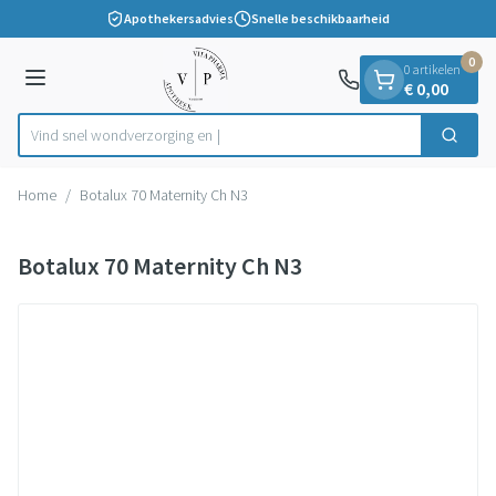
Dia 1 van 1
Ga naar de inhoud
Apothekersadvies
Snelle beschikbaarheid
0
0 artikelen
Menu
€ 0,00
Vind snel wondverzor
Zoek
Product, merk, categorie...
Home
/
Botalux 70 Maternity Ch N3
Botalux 70 Maternity Ch N3