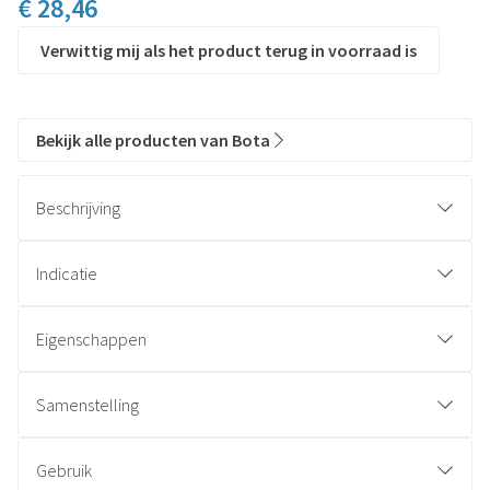
€ 28,46
Verwittig mij als het product terug in voorraad is
Bekijk alle producten van Bota
Beschrijving
Indicatie
Eigenschappen
STEUNKOUSEN zijn geen ADERSPATKOUSEN.
Ze benaderen sterk een FIJNE STADSKOUS.
Samenstelling
Ze zijn esthetisch en geven een lichte of stevige steun.
De prijs bedraagt slechts een fractie van de prijs van een
Gebruik